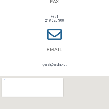
FAX
+351
218 620 308
EMAIL
geral@ership.pt