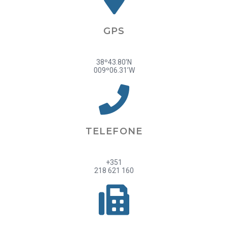
GPS
38º43.80’N
009º06.31’W
TELEFONE
+351
218 621 160